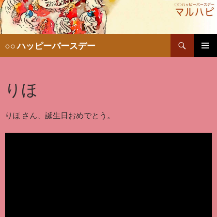
検
○○ ハッピーバースデー
索
コ
メインメ
ン
ニュー
テ
りほ
ン
ツ
へ
移
りほ さん、誕生日おめでとう。
動