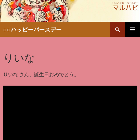
検
○○ ハッピーバースデー
索
コ
メインメ
ン
ニュー
テ
りいな
ン
ツ
へ
移
りいな さん、誕生日おめでとう。
動