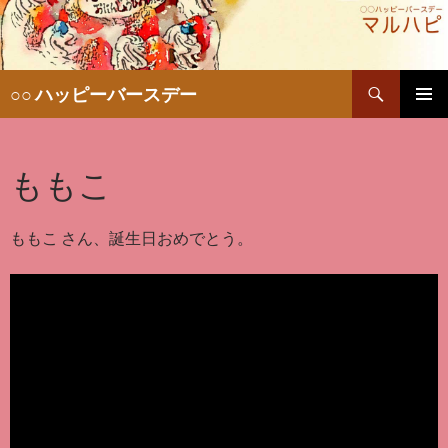
検
○○ ハッピーバースデー
索
コ
メインメ
ン
ニュー
テ
ももこ
ン
ツ
へ
移
ももこ さん、誕生日おめでとう。
動