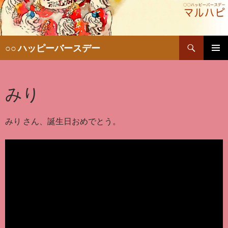
検
○○ ハッピーバースデー
索
コ
メインメ
ン
ニュー
テ
みり
ン
ツ
へ
移
みり さん、誕生日おめでとう。
動