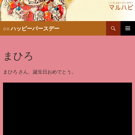
検
○○ ハッピーバースデー
索
コ
メインメ
ン
ニュー
テ
まひろ
ン
ツ
へ
移
まひろ さん、誕生日おめでとう。
動