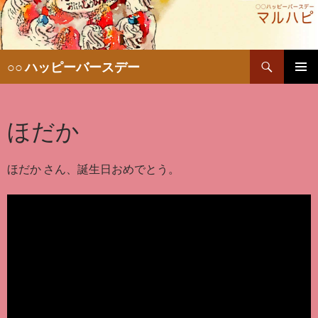
検
○○ ハッピーバースデー
索
コ
メインメ
ン
ニュー
テ
ほだか
ン
ツ
へ
移
ほだか さん、誕生日おめでとう。
動