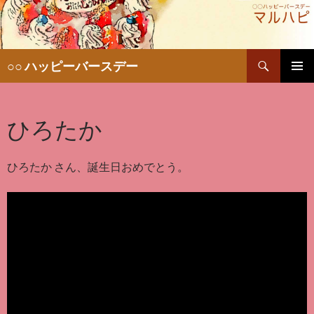
検
○○ ハッピーバースデー
索
コ
メインメ
ン
ニュー
テ
ひろたか
ン
ツ
へ
移
ひろたか さん、誕生日おめでとう。
動