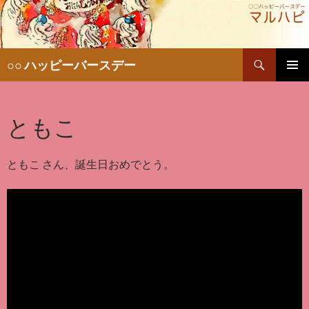
検
○○ ハッピーバースデー
索
コ
メインメ
ン
ニュー
テ
ともこ
ン
ツ
へ
移
ともこ さん、誕生日おめでとう。
動