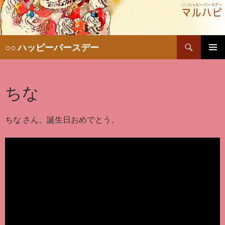
検
○○ ハッピーバースデー
索
コ
メインメ
ン
ニュー
テ
ちな
ン
ツ
へ
移
ちな さん、誕生日おめでとう。
動