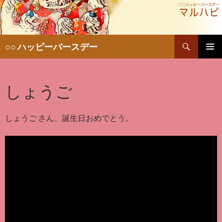
検
○○ ハッピーバースデー
索
コ
メインメ
ン
ニュー
テ
しょうご
ン
ツ
へ
移
しょうご さん、誕生日おめでとう。
動