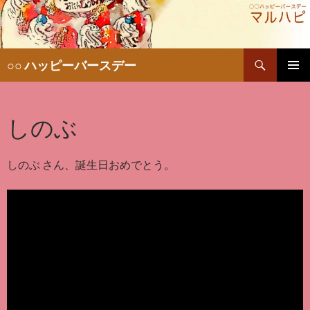
検
○○ ハッピーバースデー
索
コ
メインメ
ン
ニュー
テ
しのぶ
ン
ツ
へ
移
しのぶ さん、誕生日おめでとう。
動