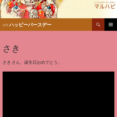
検
○○ ハッピーバースデー
索
コ
メインメ
ン
ニュー
テ
さき
ン
ツ
へ
移
さき さん、誕生日おめでとう。
動