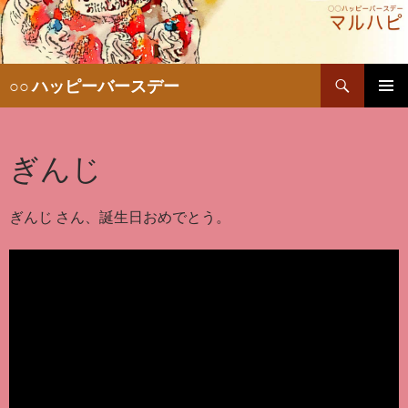
検
○○ ハッピーバースデー
索
コ
メインメ
ン
ニュー
テ
ぎんじ
ン
ツ
へ
移
ぎんじ さん、誕生日おめでとう。
動