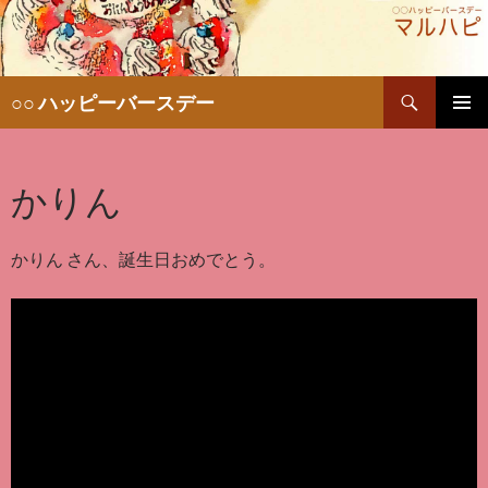
検
○○ ハッピーバースデー
索
コ
メインメ
ン
ニュー
テ
かりん
ン
ツ
へ
移
かりん さん、誕生日おめでとう。
動