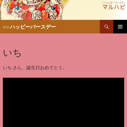
検
○○ ハッピーバースデー
索
コ
メインメ
ン
ニュー
テ
いち
ン
ツ
へ
移
いち さん、誕生日おめでとう。
動