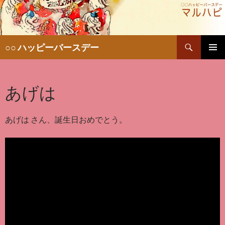
検
○○ ハッピーバースデー
索
コ
メインメ
ン
ニュー
テ
あげは
ン
ツ
へ
移
あげは さん、誕生日おめでとう。
動