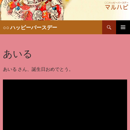
検
○○ ハッピーバースデー
索
コ
メインメ
ン
ニュー
テ
あいる
ン
ツ
へ
移
あいる さん、誕生日おめでとう。
動