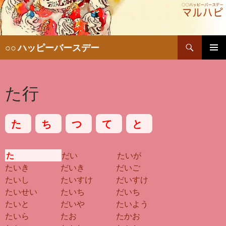
検
○○ ハッピーバースデー
索
コ
メインメ
ン
ニュー
テ
た行
ン
ツ
へ
移
た
ち
つ
て
と
動
た
だい
たいが
たいき
だいき
だいご
たいし
たいすけ
だいすけ
たいせい
たいち
だいち
たいと
だいや
たいよう
たいら
たお
たかお